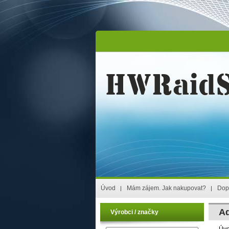
Úvod
Mám zájem. Jak nakupovat?
Dop
Ad
Výrobci / značky