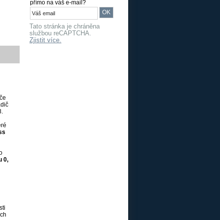
přímo na váš e-mail?
Tato stránka je chráněna
službou reCAPTCHA.
Zjistit více.
iče
dič
.
eré
ss
o
 0,
u
ti
ých