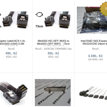
T
aptec kabel ACK-I-rA-
MiniSAS-HD (SFF-8643) to
Intel RAID SAS Expan
HDmSAS-mSAS 0.5M
MiniSAS (SFF-8087) - 73cm
RES2SV240 24port k
2281300-R
AXXCBL730HDMS
Nové
Nové - AXXCBL730HDMS 1ks
Nové
490,- Kč
450,- Kč
6 690,- Kč
650,- Kč
950,- Kč
6 x SFF-8087 SA
10 490,- Kč
- Mini-SAS Inte
Connectors
600 MBps Per 