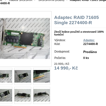
od
Řadiče SAS/SATA
SAS/SATA III (6Gb/s)
Adaptec RAID 71605 Singl
74400-R
Adaptec RAID 71605
Single 2274400-R
Zboží krátce použité a otestované 100%
funkční
Výrobce:
Adaptec
Kód:
2274400-R
Dostupnost:
Prodáno
Počet ks:
0
ks
21 900,- Kč
14 990,- Kč