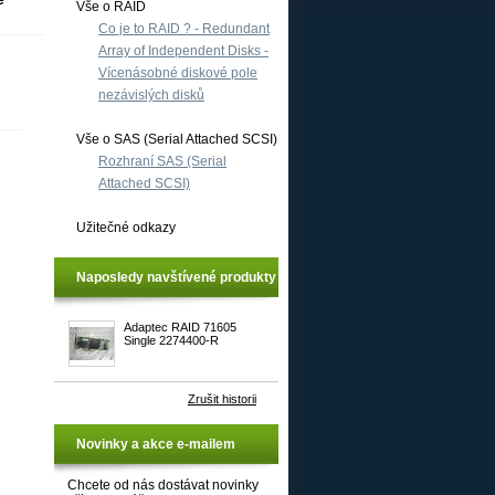
e
Vše o RAID
Co je to RAID ? - Redundant
Array of Independent Disks -
Vícenásobné diskové pole
nezávislých disků
Vše o SAS (Serial Attached SCSI)
Rozhraní SAS (Serial
Attached SCSI)
Užitečné odkazy
Naposledy navštívené produkty
Adaptec RAID 71605
Single 2274400-R
Zrušit historii
Novinky a akce e-mailem
Chcete od nás dostávat novinky