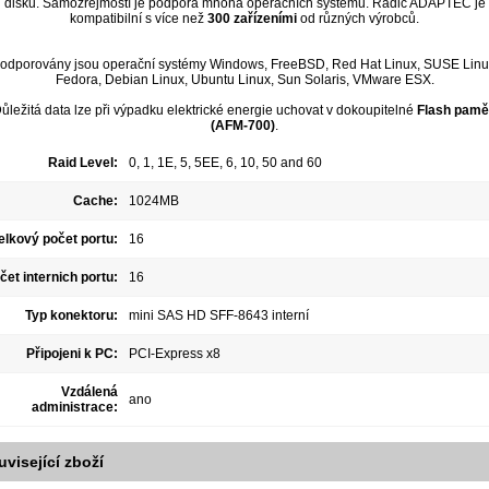
disků. Samozřejmostí je podpora mnoha operačních systémů. Řadič ADAPTEC je
kompatibilní s více než
300 zařízeními
od různých výrobců.
odporovány jsou operační systémy Windows, FreeBSD, Red Hat Linux, SUSE Linu
Fedora, Debian Linux, Ubuntu Linux, Sun Solaris, VMware ESX.
ůležitá data lze při výpadku elektrické energie uchovat v dokoupitelné
Flash pamě
(AFM-700)
.
Raid Level:
0, 1, 1E, 5, 5EE, 6, 10, 50 and 60
Cache:
1024MB
elkový počet portu:
16
čet internich portu:
16
Typ konektoru:
mini SAS HD SFF-8643 interní
Připojeni k PC:
PCI-Express x8
Vzdálená
ano
administrace:
uvisející zboží