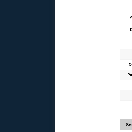
P
D
C
Po
So