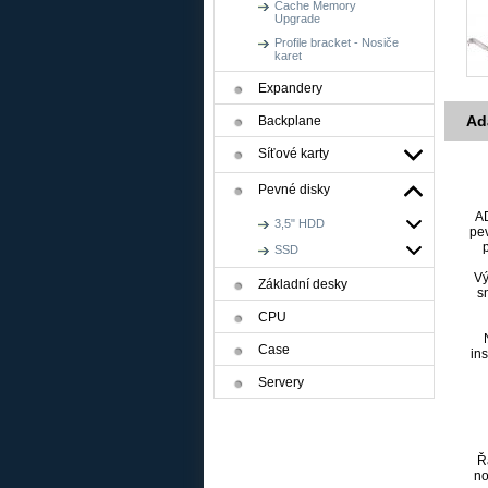
Cache Memory
Upgrade
Profile bracket - Nosiče
karet
Expandery
Ad
Backplane
Síťové karty
Pevné disky
AD
3,5" HDD
pe
SSD
Vý
Základní desky
s
CPU
Case
ins
Servery
Ř
no