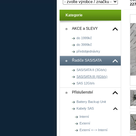
Úv
22
Kategorie
AKCE a SLEVY
do 1999kč
do 3999kč
předobjednávky
Řadiče SAS/SATA
SAS/SATA II (3Gb/s)
SAS/SATA III (6Gb/s)
SAS 12Gb/s
Příslušenství
Battery Backup Unit
Kabely SAS
Interní
Externí
Externí <--> Interní