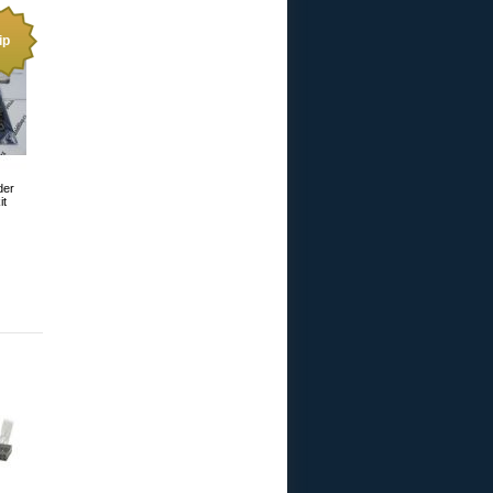
ip
der
it
S 600
rnal
Port