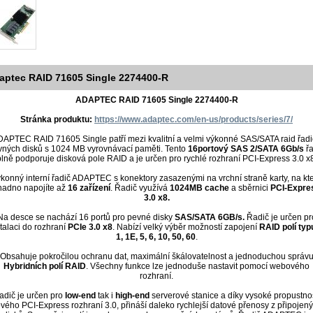
aptec RAID 71605 Single 2274400-R
ADAPTEC RAID 71605 Single 2274400-R
Stránka produktu:
https://www.adaptec.com/en-us/products/series/7/
APTEC RAID 71605 Single patří mezi kvalitní a velmi výkonné SAS/SATA raid řad
vných disků s 1024 MB vyrovnávací paměti. Tento
16portový SAS 2/SATA 6Gb/s
řa
plně podporuje disková pole RAID a je určen pro rychlé rozhraní PCI-Express 3.0 x8
konný interní řadič ADAPTEC s konektory zasazenými na vrchní straně karty, na kt
nadno napojíte až
16 zařízení
. Řadič využívá
1024MB cache
a sběrnici
PCI-Expre
3.0 x8.
Na desce se nachází 16 portů pro pevné disky
SAS/SATA 6GB/s.
Řadič je určen pr
talaci do rozhraní
PCIe 3.0 x8
. Nabízí velký výběr možností zapojení
RAID polí typu
1, 1E, 5, 6, 10, 50, 60
.
Obsahuje pokročilou ochranu dat, maximální škálovatelnost a jednoduchou správ
Hybridních polí RAID
. Všechny funkce lze jednoduše nastavit pomocí webového
rozhraní.
adič je určen pro
low-end
tak i
high-end
serverové stanice a díky vysoké propustnos
vého PCI-Express rozhraní 3.0, přináší daleko rychlejší datové přenosy z připojen