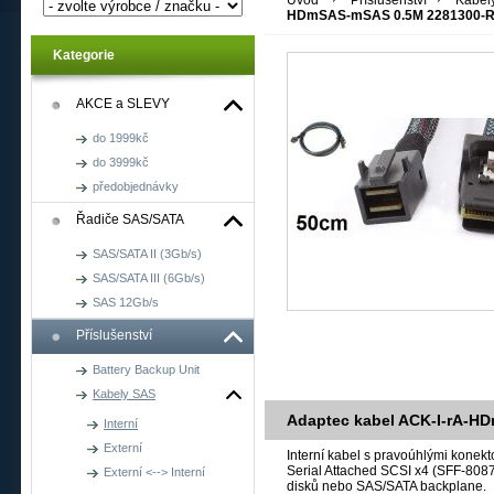
Úvod
Příslušenství
Kabel
HDmSAS-mSAS 0.5M 2281300-
Kategorie
AKCE a SLEVY
do 1999kč
do 3999kč
předobjednávky
Řadiče SAS/SATA
SAS/SATA II (3Gb/s)
SAS/SATA III (6Gb/s)
SAS 12Gb/s
Příslušenství
Battery Backup Unit
Kabely SAS
Adaptec kabel ACK-I-rA-H
Interní
Externí
Interní kabel s pravoúhlými konek
Serial Attached SCSI x4 (SFF-8087
Externí <--> Interní
disků nebo SAS/SATA backplane.