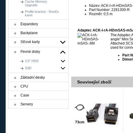
Cache Memory
Upgrade
Název: ACK-I-rA-HDmSAS
Part Number: 2281300-R
Profile bracket - Nosiče
Rozměr: 0,5 m
karet
Expandery
Adaptec ACK-I-rA-HDmSAS-mS
Backplane
The Adaptec 
angle" Mini S
Síťové karty
Attached SCSI
used for conn
Pevné disky
Part 
Dimen
3,5" HDD
SSD
Základní desky
Související zboží
CPU
Case
Servery