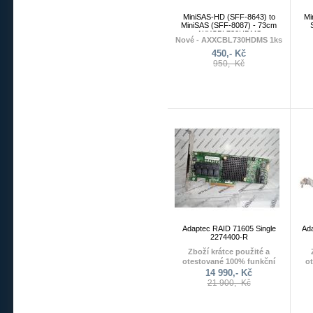
MiniSAS-HD (SFF-8643) to
Mi
MiniSAS (SFF-8087) - 73cm
AXXCBL730HDMS
Nové - AXXCBL730HDMS 1ks
450,- Kč
950,- Kč
Adaptec RAID 71605 Single
Ad
2274400-R
Zboží krátce použité a
otestované 100% funkční
o
14 990,- Kč
21 900,- Kč