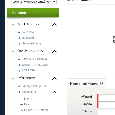
Úvod
Kontakt
Kategorie
AKCE a SLEVY
do 1999kč
P
do 3999kč
S
předobjednávky
Řadiče SAS/SATA
SAS/SATA II (3Gb/s)
SAS/SATA III (6Gb/s)
SAS 12Gb/s
Příslušenství
Kontaktní formulář
Battery Backup Unit
Kabely SAS
Příjmení
Interní
Jméno
Externí
Externí <--> Interní
Telefon