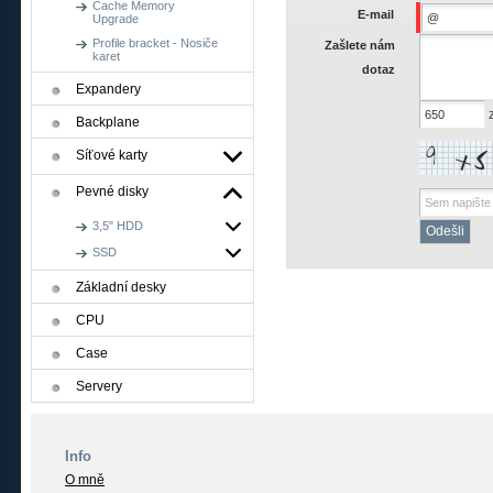
Cache Memory
E-mail
Upgrade
Profile bracket - Nosiče
Zašlete nám
karet
dotaz
Expandery
z
Backplane
Síťové karty
Pevné disky
3,5" HDD
SSD
Základní desky
CPU
Case
Servery
Info
O mně