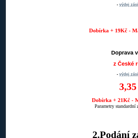
-
výdej zás
Dobírka + 19Kč -
Ma
Doprava v
z České 
-
výdej zás
3,3
Dobírka + 21Kč -
M
Parametry standardní 
2.Podání z