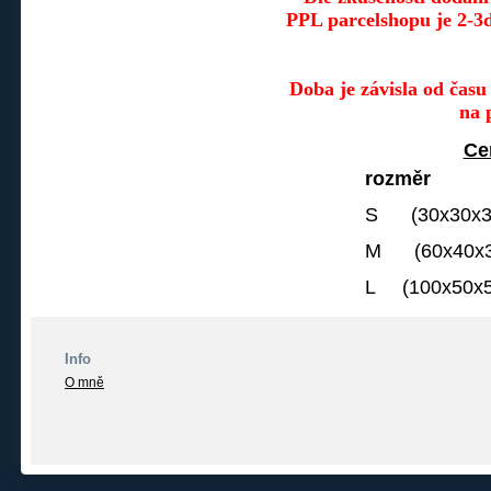
PPL parcelshopu je
2-3d
Doba je závisla od čas
na 
Ce
rozměr
S (30x30x3
M (60x40x3
L (100x50x5
Info
O mně