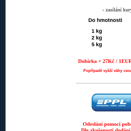
- zasílání ku
Do hmotnost
1 kg
2 kg
5 kg
Dobírka + 27Kč / 1EU
Popřípadě vyšší váhy cena
Odeslání pomocí po
Dle zkušeností dodání