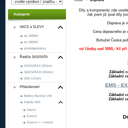
Úvod
Doprava
Díly a komponenty zde uveden
Kategorie
Jak jsem již psal díly j
Doprava je 
AKCE a SLEVY
Cena dopravného je 
do 1999kč
Bohužel Česká poš
do 3999kč
předobjednávky
od částky nad 5000,- Kč př
Řadiče SAS/SATA
SAS/SATA II (3Gb/s)
Základní 
SAS/SATA III (6Gb/s)
Základní 
SAS 12Gb/s
EMS - E
Příslušenství
Základní 
Battery Backup Unit
Základní 
Kabely SAS
Interní
D
Externí
Externí <--> Interní