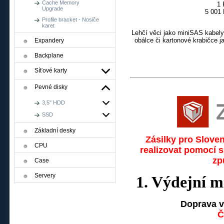
Cache Memory
1 Kč
Upgrade
5 001
Profile bracket - Nosiče
karet
Lehčí věci jako miniSAS kabely
obálce či kartonové krabičce j
Expandery
Backplane
Síťové karty
Pevné disky
3,5" HDD
SSD
Základní desky
Zásilky pro Sloven
CPU
realizovat pomocí 
zp
Case
Servery
1. Výdejní m
Doprava v
Č