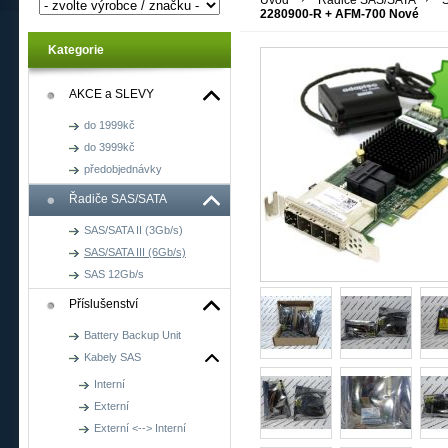
Úvod
Řadiče SAS/SATA
S
2280900-R + AFM-700 Nové
Kategorie
AKCE a SLEVY
do 1999kč
do 3999kč
předobjednávky
Řadiče SAS/SATA
SAS/SATA II (3Gb/s)
SAS/SATA III (6Gb/s)
SAS 12Gb/s
Příslušenství
Battery Backup Unit
Kabely SAS
Interní
Externí
Externí <--> Interní