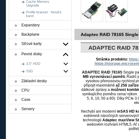
Cache Memory
Upgrade
Profile bracket - Nosiče
karet
Expandery
Adaptec RAID 78165 Single
Backplane
Síťové karty
ADAPTEC RAID 781
Pevné disky
Stránka produktu:
https
https://storage.microsem
3,5" HDD
SSD
ADAPTEC RAID 78165
Single pa
MB vyrovnávací paměti.
Řadič j
Základní desky
vysokou přenosovou rychlost p
připojit maximálně
až 256 zaříze
dálkové zprávy a
možnost kombin
CPU
vynikajícího poměru cena/ výkon. 
5, 6, 10, 50 a 60). Díky PCIe 3
Case
ek
Servery
Nechybí ani moderní
mSAS HD ko
extrémně náročných serverových 
technologii
Adaptec maxView St
webovém rozhrání HTML5. Ať už
potřeb