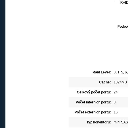
RAID 
Podpo
Raid Level:
0, 1, 5, 6
Cache:
1024MB
Celkový počet portu:
24
Počet internich portu:
8
Počet externich portu:
16
Typ konektoru:
mini SAS