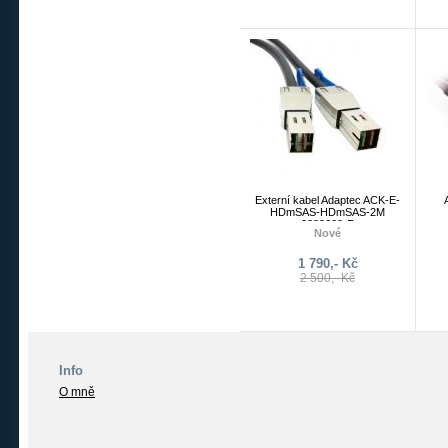
Externí kabel Adaptec ACK-E-
HDmSAS-HDmSAS-2M
2282600-R
Nové
Externí kabel Mini Serial
1 790,- Kč
Attached SCSI HD x4 (SFF-
2 500,- Kč
8644) na Mini Serial Attached
SCSI HD (SFF-8644)
Info
O mně