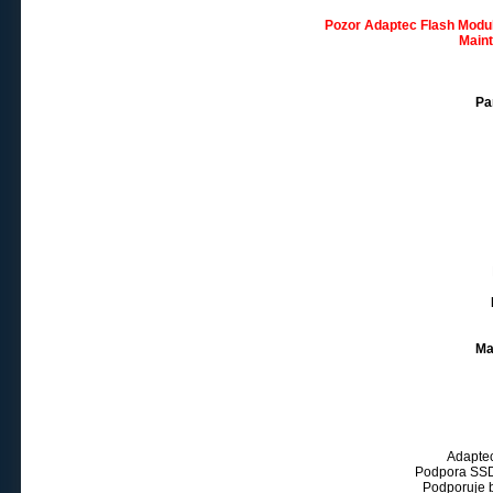
Pozor Adaptec Flash Modul
Maint
Pa
Ma
Adapte
Podpora SSD
Podporuje b