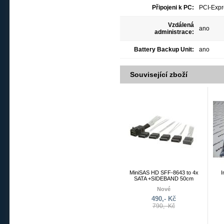
Připojeni k PC:
PCI-Expr
Vzdálená
ano
administrace:
Battery Backup Unit:
ano
Související zboží
MiniSAS HD SFF-8643 to 4x
I
SATA +SIDEBAND 50cm
Nové
490,- Kč
790,- Kč