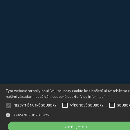
Tyto webové stránky používají soubory cookie ke zlepšení uživatelského 
našimi zásadami používání souborů cookie.
Více informací
NEZBYTNĚ NUTNÉ SOUBORY
VÝKONOVÉ SOUBORY
SOUBORY
ZOBRAZIT PODROBNOSTI
VŠE PŘIJMOUT