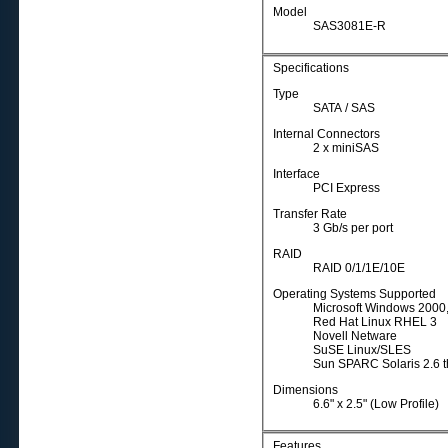
Model
SAS3081E-R
Specifications
Type
SATA / SAS
Internal Connectors
2 x miniSAS
Interface
PCI Express
Transfer Rate
3 Gb/s per port
RAID
RAID 0/1/1E/10E
Operating Systems Supported
Microsoft Windows 2000,
Red Hat Linux RHEL 3
Novell Netware
SuSE Linux/SLES
Sun SPARC Solaris 2.6 t
Dimensions
6.6" x 2.5" (Low Profile)
Features