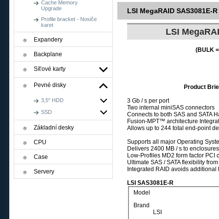
Cache Memory
Upgrade
LSI MegaRAID SAS3081E-R 
Profile bracket - Nosiče
karet
LSI MegaRAI
Expandery
(BULK = 
Backplane
Síťové karty
Pevné disky
Product Brie
3 Gb / s per port
3,5" HDD
Two internal miniSAS connectors
SSD
Connects to both SAS and SATA Ha
Fusion-MPT™ architecture Integra
Základní desky
Allows up to 244 total end-point d
Supports all major Operating Syst
CPU
Delivers 2400 MB / s to enclosures
Low-Profiles MD2 form factor PCI 
Case
Ultimate SAS / SATA flexibility from
Integrated RAID avoids additiona
Servery
LSI SAS3081E-R
Model
Brand
LSI