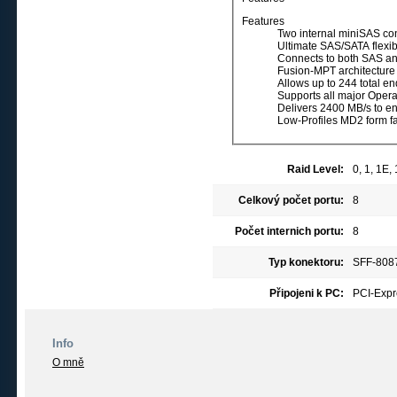
Features
Two internal miniSAS co
Ultimate SAS/SATA flexibi
Connects to both SAS a
Fusion-MPT architecture 
Allows up to 244 total en
Supports all major Oper
Delivers 2400 MB/s to en
Low-Profiles MD2 form fa
Raid Level:
0, 1, 1E,
Celkový počet portu:
8
Počet internich portu:
8
Typ konektoru:
SFF-8087
Připojeni k PC:
PCI-Expr
Info
O mně