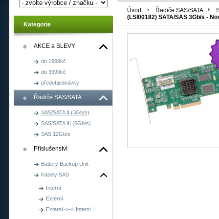
Úvod
Řadiče SAS/SATA
S
(LSI00182) SATA/SAS 3Gb/s - No
Kategorie
AKCE a SLEVY
do 1999kč
do 3999kč
předobjednávky
Řadiče SAS/SATA
SAS/SATA II (3Gb/s)
SAS/SATA III (6Gb/s)
SAS 12Gb/s
Příslušenství
Battery Backup Unit
Kabely SAS
Interní
Externí
Externí <--> Interní