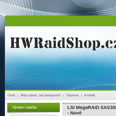
Úvod
Mám zájem. Jak nakupovat?
Doprava
Kontakt
LSI MegaRAID SAS308
Výrobci / značky
- Nové