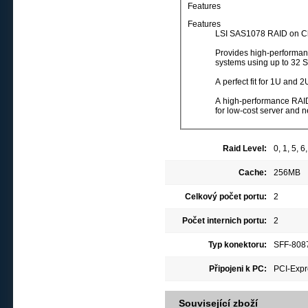
Features
Features
LSI SAS1078 RAID on C
Provides high-performanc
systems using up to 32 S
A perfect fit for 1U and
A high-performance RAID 
for low-cost server and n
Raid Level:
0, 1, 5, 6
Cache:
256MB
Celkový počet portu:
2
Počet internich portu:
2
Typ konektoru:
SFF-8087
Připojeni k PC:
PCI-Expr
Související zboží