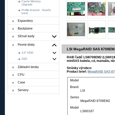
Cache Memory
Upgrade
Profile bracket - Nosiče
karet
Expandery
Backplane
Síťové karty
Pevné disky
LSI MegaRAID SAS 8708EM2
3,5" HDD
RAID řadič LSI8708EM2 (LSI00187
SSD
miniSAS kabelu, cd, manuálu, nízk
Základní desky
Stránky výrobce:
Product brief:
MegaRAID SAS 8
CPU
Model
Case
Brand
Servery
LSI
Series
MegaRAID 8708EM2
Model
LSI00187