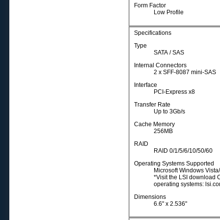
Form Factor
Low Profile
Specifications
Type
SATA / SAS
Internal Connectors
2 x SFF-8087 mini-SAS
Interface
PCI-Express x8
Transfer Rate
Up to 3Gb/s
Cache Memory
256MB
RAID
RAID 0/1/5/6/10/50/60
Operating Systems Supported
Microsoft Windows Vista/
*Visit the LSI download C
operating systems: lsi.c
Dimensions
6.6" x 2.536"