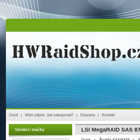
Úvod
Mám zájem. Jak nakupovat?
Doprava
Kontakt
LSI MegaRAID SAS 87
Výrobci / značky