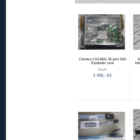
Chenbro CK13601 36-port SAS
S
Expander card
Int
Nové
5 490,- Kč
LSI
30
SAT