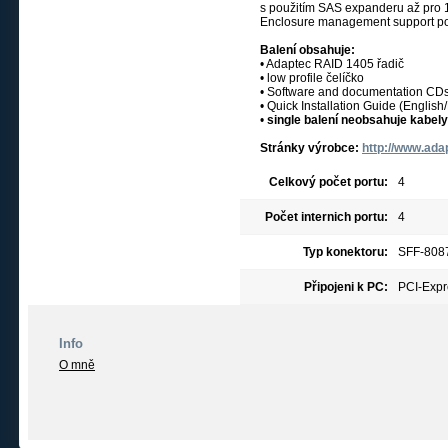
s použitím SAS expanderu až pro 
Enclosure management support 
Balení obsahuje:
• Adaptec RAID 1405 řadič
• low profile čelíčko
• Software and documentation CD
• Quick Installation Guide (Englis
•
single balení neobsahuje kabely
Stránky výrobce:
http://www.ada
Celkový počet portu:
4
Počet internich portu:
4
Typ konektoru:
SFF-8087
Připojeni k PC:
PCI-Expr
Info
O mně