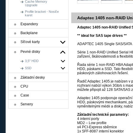
Cache Memory
Upgrade
Profile bracket - Nosiče
karet
Adaptec 1405 non-RAID Uni
Expandery
Adaptec 1405 non-RAID Unified 
Backplane
** ideal for SAS tape drives **
Síťové karty
ADAPTEC 1405 Single SAS/SATA 2,
Pevné disky
Série 1 non-RAID Unified Serial H
zařízení, škálovatelností a flexibil
3,5" HDD
Řada série 1 non-RAID HBA Adaptec
SSD
HDD, páskami a SSD. Tato flexibil
páskových zálohovacích řešení.
Základní desky
Řadič Adaptec 1405 je nabízen v p
rozhraní nabízí výkon 3Gb/s s max
CPU
můžete připojit až 128 SATA/SAS z
Case
Adaptec 1405 podporuje operační s
HDD, páskovými mechanikami, pá
Servery
vyměnitelnými médii a disky, nabízí 
Základní technické parametry:
4 interní porty
MD2 – Low profile
x4 PCI-Express sběrnice
1x SFF-8087 interní konektor