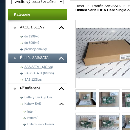
Úvod
Řadiče SAS/SATA
S
Unified Serial HBA Card Single 
Kategorie
AKCE a SLEVY
do 1999kč
do 3999kč
předobjednávky
Řadiče SAS/SATA
SAS/SATA II (3Gb/s)
SAS/SATA III (6Gb/s)
SAS 12Gb/s
Příslušenství
Battery Backup Unit
Kabely SAS
Interní
Externí
Externí <--> Interní